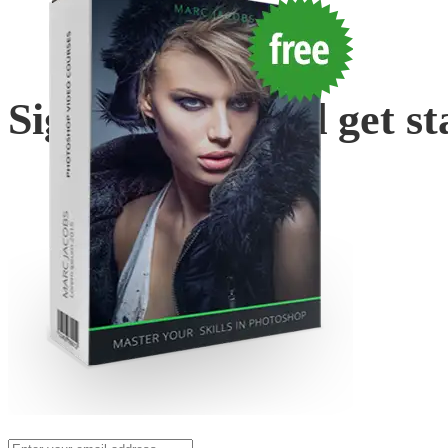
Sign Up
now and get st